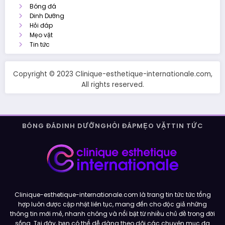
Bóng đá
Dinh Dưỡng
Hỏi đáp
Mẹo vặt
Tin tức
Copyright © 2023 Clinique-esthetique-internationale.com,
All rights reserved.
BÓNG ĐÁ
DINH DƯỠNG
HỎI ĐÁP
MẸO VẶT
TIN TỨC
Clinique-esthetique-internationale.com là trang tin tức tức tổng
hợp luôn được cập nhật liên tục, mang đến cho độc giả những
thông tin mới mẻ, nhanh chóng và nổi bật từ nhiều chủ đề trong đời
sống. Tại đây, bạn có thể dễ dàng theo dõi các chuyên mục đa