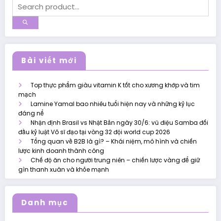
Bài viết mới
Top thực phẩm giàu vitamin K tốt cho xương khớp và tim
mạch
Lamine Yamal bao nhiêu tuổi hiện nay và những kỷ lục
đáng nể
Nhận định Brasil vs Nhật Bản ngày 30/6: vũ điệu Samba đối
đầu kỷ luật Võ sĩ đạo tại vòng 32 đội world cup 2026
Tổng quan về B2B là gì? – Khái niệm, mô hình và chiến
lược kinh doanh thành công
Chế độ ăn cho người trung niên – chiến lược vàng để giữ
gìn thanh xuân và khỏe mạnh
Danh mục