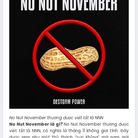
No Nut November thường được viết tắt là NNN
No Nut November là gì?
No Nut November thường được
viết tắt là NNN, có nghĩa là tháng 11 không giới tính. Đây
được xem như một thử thách “cực khủng” mà nam giới