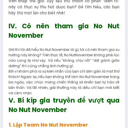
trên khắp thế giới. Vậy liệu thử thách có phần “điên rồ”
này có thực sự thu hút được bạn? Để tìm hiểu, các bạn
hãy thử một lần cho biết nhé!
IV. Có nên tham gia No Nut
November
Giờ thì tôi đã hiểu No Nut November là gì, tôi có nên tham gia xu
hướng này không? Trên thực tế, No NutNovember không phải lúc
nào cũng tệ như vậy. Và nếu “không chịu nổi” “đứt gánh giữa
đường” thì cũng chẳng ảnh hưởng gì.
Bởi vì khám phá ra sự kiên nhẫn của bạn chỉ đơn giản là một thử
thách! Ngược lại, nếu bạn không thể làm No Nut November trong
ba ngày, việc chúc mừng chiến thắng sẽ khiến bạn tự hào về
bản thân. Và tất nhiên, giải thưởng này là điều chỉ bạn mới biết
và cảm nhận.
V. Bí kíp gia truyền để vượt qua
No Nut November
1. Lập Team No Nut November