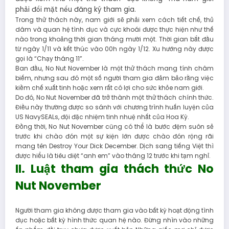
phải đối mặt nếu đăng ký tham gia.
Trong thử thách này, nam giới sẽ phải xem cách tiết chế, thủ
dâm và quan hệ tình dục và cực khoái được thực hiện như thế
nào trong khoảng thời gian tháng mười một. Thời gian bắt đầu
từ ngày 1/11 và kết thúc vào 00h ngày 1/12. Xu hướng này được
gọi là “Chạy tháng 11”.
Ban đầu, No Nut November là một thử thách mang tính châm
biếm, nhưng sau đó một số người tham gia đảm bảo rằng việc
kiềm chế xuất tinh hoặc xem rất có lợi cho sức khỏe nam giới.
Do đó, No Nut November đã trở thành một thử thách chính thức.
Điều này thường được so sánh với chương trình huấn luyện của
US NavySEALs, đội đặc nhiệm tinh nhuệ nhất của Hoa Kỳ.
Đồng thời, No Nut November cũng có thể là bước đệm suôn sẻ
trước khi chào đón một sự kiện lớn được chào đón rộng rãi
mang tên Destroy Your Dick December. Dịch sang tiếng Việt thì
được hiểu là tiêu diệt “anh em” vào tháng 12 trước khi tạm nghỉ.
II. Luật tham gia thách thức No
Nut November
Người tham gia không được tham gia vào bất kỳ hoạt động tình
dục hoặc bất kỳ hình thức quan hệ nào. Đừng nhìn vào những