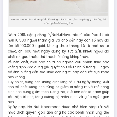
No Nut November được phổ biến rộng rãi với mục đích quyên góp tiền ủng hộ
các bệnh nhân ung thư
Năm 2018, cộng đồng “r/NoNutNovember” của Reddit có
hơn 16.500 người tham gia, và cho đến nay con số này đã
lên tới 100.000 người. Nhưng theo thống kê từ một số tổ
chức, chỉ sau một ngày đăng ký, tức 2/11, nhiều người đã
phải đổ gục trước thử thách “khủng khiếp” này.
Về bản chất, hiện nay chưa có nghiên cứu chính thức nào
khẳng định việc dừng giải quyết nhu cầu sinh lý trong 30 ngày
có ảnh hưởng đến sức khỏe con người hay các kết cục khác
hay không.
Tuy nhiên, cũng cần khẳng định rằng nếu lâu ngày không xuất
tinh thì chất lượng tinh trùng sẽ giảm đi đáng kể và khả năng
sinh con cũng giảm theo. Đồng thời, xuất tinh còn là cách giúp
cải thiện trí nhớ, tăng cường hệ miễn dịch và giúp ngủ ngon
hơn.
Ngày nay, No Nut November được phổ biến rộng rãi với
mục đích quyên góp tiền ủng hộ các bệnh nhân ung thư