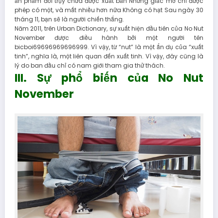
ấn phẩm đồi trụy chưa được xuất bản Những giấc mơ chỉ được
phép có một, và mất nhiều hơn nữa Không có hạt Sau ngày 30
tháng 11, bạn sẽ là người chiến thắng.
Năm 2011, trên Urban Dictionary, sự xuất hiện đầu tiên của No Nut
November được điều hành bởi một người tên
bicboi69696969696999. Vì vậy, từ “nut” là một ẩn dụ của “xuất
tinh”, nghĩa là, một liên quan đến xuất tinh. Vì vậy, đây cũng là
lý do ban đầu chỉ có nam giới tham gia thử thách.
III. Sự phổ biến của No Nut
November