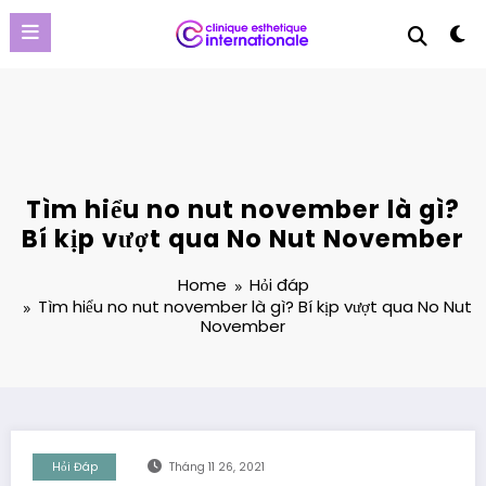
Skip
to
content
Tìm hiểu no nut november là gì?
Bí kịp vượt qua No Nut November
Home
Hỏi đáp
Tìm hiểu no nut november là gì? Bí kịp vượt qua No Nut
November
Hỏi Đáp
Tháng 11 26, 2021