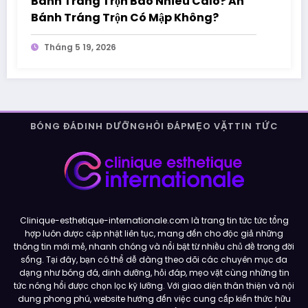
Bánh Tráng Trộn Bao Nhiêu Calo? Ăn
Bánh Tráng Trộn Có Mập Không?
Tháng 5 19, 2026
BÓNG ĐÁ
DINH DƯỠNG
HỎI ĐÁP
MẸO VẶT
TIN TỨC
Clinique-esthetique-internationale.com là trang tin tức tức tổng
hợp luôn được cập nhật liên tục, mang đến cho độc giả những
thông tin mới mẻ, nhanh chóng và nổi bật từ nhiều chủ đề trong đời
sống. Tại đây, bạn có thể dễ dàng theo dõi các chuyên mục đa
dạng như bóng đá, dinh dưỡng, hỏi đáp, mẹo vặt cùng những tin
tức nóng hổi được chọn lọc kỹ lưỡng. Với giao diện thân thiện và nội
dung phong phú, website hướng đến việc cung cấp kiến thức hữu